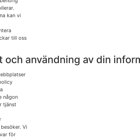
obehörig
llerar.
na kan vi
ntera
kar till oss
art och användning av din infor
webbplatser
policy
ra
ve någon
 tjänst
r
 besöker. Vi
var för