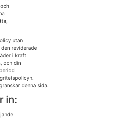
 och
na
tta,
olicy utan
a den reviderade
äder i kraft
, och din
 period
gritetspolicyn.
granskar denna sida.
 in:
ljande