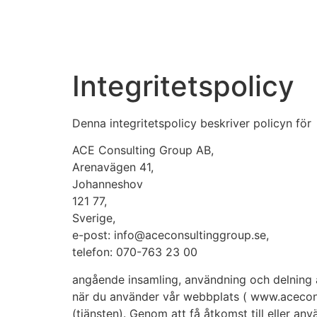
Integritetspolicy
Denna integritetspolicy beskriver policyn för
ACE Consulting Group AB,
Arenavägen 41,
Johanneshov
121 77,
Sverige,
e-post: info@aceconsultinggroup.se,
telefon: 070-763 23 00
angående insamling, användning och delning a
när du använder vår webbplats ( www.acecons
(tjänsten). Genom att få åtkomst till eller an