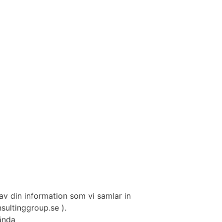
v din information som vi samlar in
ultinggroup.se ).
vända