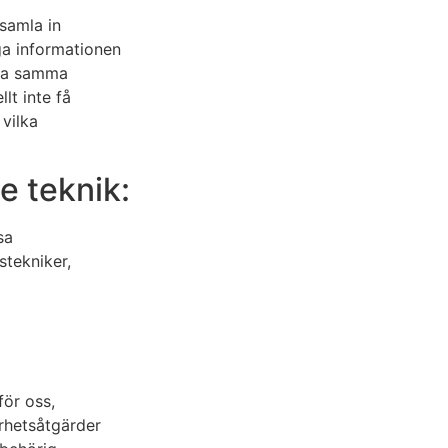
 samla in
ga informationen
ndla samma
lt inte få
 vilka
e teknik:
sa
stekniker,
för oss,
rhetsåtgärder