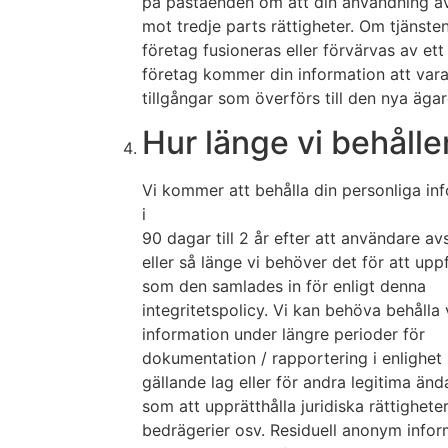
på påståenden om att din användning av
mot tredje parts rättigheter. Om tjänsten
företag fusioneras eller förvärvas av ett
företag kommer din information att var
tillgångar som överförs till den nya ägar
Hur länge vi behålle
Vi kommer att behålla din personliga in
i
90 dagar till 2 år efter att användare av
eller så länge vi behöver det för att up
som den samlades in för enligt denna
integritetspolicy. Vi kan behöva behålla 
information under längre perioder för
dokumentation / rapportering i enlighe
gällande lag eller för andra legitima än
som att upprätthålla juridiska rättighete
bedrägerier osv. Residuell anonym infor