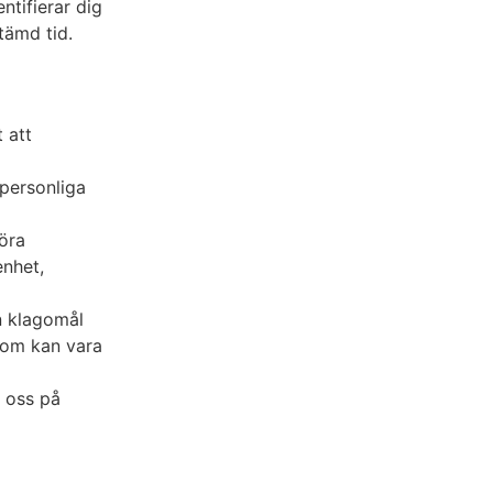
ntifierar dig
stämd tid.
 att
 personliga
föra
enhet,
n klagomål
 som kan vara
l oss på