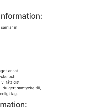
information:
 samlar in
ågot annat
ycke och
vi fått ditt
du gett samtycke till,
enligt lag.
rmation: