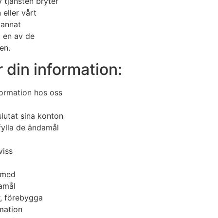
 tjänsten bryter
 eller vårt
 annat
a en av de
en.
r din information:
formation hos oss
slutat sina konton
pfylla de ändamål
viss
t med
damål
r, förebygga
mation