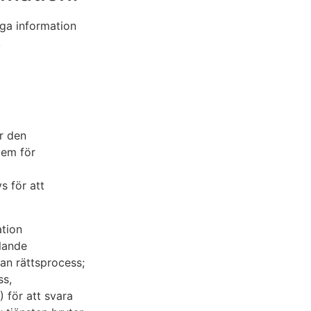
iga information
,
r den
dem för
s för att
ation
llande
nan rättsprocess;
ss,
) för att svara